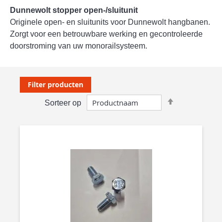
Dunnewolt stopper open-/sluitunit
Originele open- en sluitunits voor Dunnewolt hangbanen.
Zorgt voor een betrouwbare werking en gecontroleerde
doorstroming van uw monorailsysteem.
Filter producten
Van
Sorteer op
hoog
naar
laag
sorteren