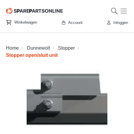
Searc
To
Na
Ga
Winkelwagen
Account
Inloggen
naar
de
inhoud
Home
Dunnewolt
Stopper
Stopper open/sluit unit